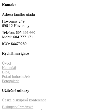
Kontakt
Adresa farního úřadu
Hovorany 249,
696 12 Hovorany
Telefon:
605 494 660
Mobil:
604 777 171
IČO:
64479269
Rychlá navigace
Úvod
Kalendář
Blog
Pořad bohoslužeb
Fotogalerie
Užitečné odkazy
Česká biskupská konference
Biskupství brněnské