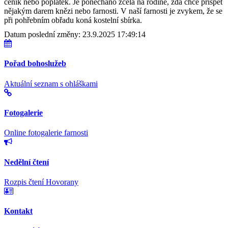
ceník nebo poplatek. Je ponecháno zcela na rodině, zda chce přispět
nějakým darem knězi nebo farnosti. V naší farnosti je zvykem, že se
při pohřebním obřadu koná kostelní sbírka.
Datum poslední změny: 23.9.2025 17:49:14
Pořad bohoslužeb
Aktuální seznam s ohláškami
Fotogalerie
Online fotogalerie farnosti
Nedělní čtení
Rozpis čtení Hovorany
Kontakt