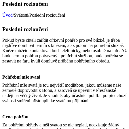
Poslední rozloučení
Úvod
/Svátosti/Poslední rozloučení
Poslední rozloučení
Pokud byste chtěli zařídit církevní pohřeb pro své blízké, je třeba
nejdříve domluvit termín s knězem, a až potom na pohřební službě.
Kněze můžete kontaktovat buď telefonicky, nebo osobně na faře. Až
bude termín pohřbu potvrzený i pohřební službou, bude potřeba se
zastavit na faru kvůli domluvě průběhu pohřebního obřadu.
Pohřební mše svatá
Pohřební mše svatá je tou největší modlitbou, jakou můžeme naše
zemřelé doprovodit k Bohu, a zároveň se upevnit v křesťanské
naději na věčný život. Je vhodné, aby účastníci pohřbu po předchozí
svátosti smíření přistoupili ke svatému přijímání.
Cena pohřbu
Za pohřební obřady a mši svatou se nic neplatí, neexistuje žádný