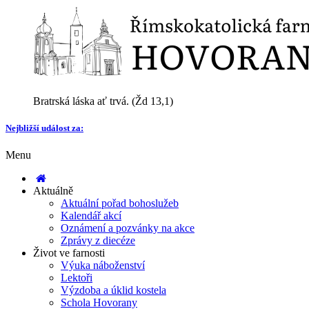
Bratrská láska ať trvá. (Žd 13,1)
Nejbližší událost za:
Menu
Aktuálně
Aktuální pořad bohoslužeb
Kalendář akcí
Oznámení a pozvánky na akce
Zprávy z diecéze
Život ve farnosti
Výuka náboženství
Lektoři
Výzdoba a úklid kostela
Schola Hovorany