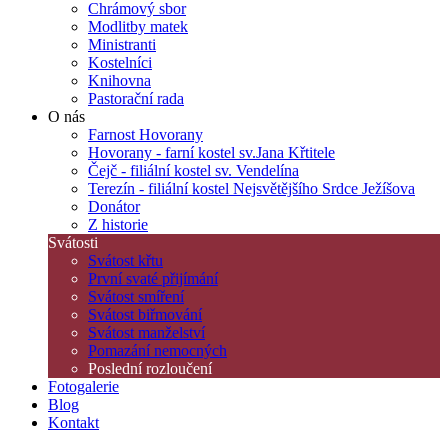
Chrámový sbor
Modlitby matek
Ministranti
Kostelníci
Knihovna
Pastorační rada
O nás
Farnost Hovorany
Hovorany - farní kostel sv.Jana Křtitele
Čejč - filiální kostel sv. Vendelína
Terezín - filiální kostel Nejsvětějšího Srdce Ježíšova
Donátor
Z historie
Svátosti
Svátost křtu
První svaté přijímání
Svátost smíření
Svátost biřmování
Svátost manželství
Pomazání nemocných
Poslední rozloučení
Fotogalerie
Blog
Kontakt