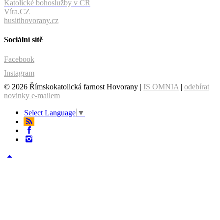
Katolické bohoslužby v ČR
Víra.CZ
husitihovorany.cz
Sociální sítě
Facebook
Instagram
© 2026 Římskokatolická farnost Hovorany |
IS OMNIA
|
odebírat
novinky e-mailem
Select Language
▼